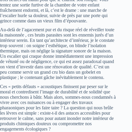
tentez une sortie furtive de la chambre de votre enfant
fraîchement endormi, et là, c’est le drame : une marche de
l’escalier hurle sa douleur, suivie de près par une porte qui
grince comme dans un vieux film d’épouvante.
Au-delà de l’agacement pur et du risque réel de réveiller toute
la maisonnée , ces bruits parasites sont les ennemis jurés d’un
intérieur serein. En tant qu’architecte d’intérieur, je le constate
trop souvent : on soigne l’esthétique, on blinde l’isolation
thermique, mais on néglige la signature sonore de la maison.
Un escalier qui craque donne immédiatement une impression
de vétusté ou de négligence, ce qui est assez paradoxal quand
on vient d’investir dans une rénovation de qualité. C’est un
peu comme servir un grand cru bio dans un gobelet en
plastique ; le contenant gâche inévitablement le contenu.
Ces « petits défauts » acoustiques finissent par peser sur le
moral et contredisent l’image de durabilité et de solidité que
nous cherchons à bâtir. Mais alors, sommes-nous condamnés à
vivre avec ces nuisances ou à engager des travaux
pharaoniques pour les faire taire ? La question qui nous brûle
les lèvres est simple : existe-t-il des astuces accessibles pour
retrouver le calme, sans pour autant inonder notre intérieur de
produits chimiques douteux ou compromettre nos
engagements écologiques ?