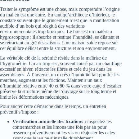
Traiter le symptôme est une chose, mais comprendre l’origine
du mal en est une autre. En tant qu’architecte d’intérieur, je
constate souvent que le grincement n’est que la manifestation
audible d’un bois qui réagit à des variations
environnementales trop brusques. Le bois est un matériau
hygroscopique : il absorbe et restitue l’humidité, se dilatant et
se rétractant au gré des saisons. Une maison saine repose sur
cet équilibre délicat entre la structure et son environnement.
La véritable clé de la sérénité réside dans la maîtrise de
l’hygrométrie. Un air trop sec, souvent causé par un chauffage
excessif en hiver, rétracte les fibres et crée du jeu dans les
assemblages. À l’inverse, un excès d’humidité fait gonfler les
marches, augmentant les frictions. Maintenir un taux
d’humidité relative entre 40 et 60 % dans votre cage d’escalier
préserve la structure même de l’ouvrage sur le long terme et
limite les déformations mécaniques.
Pour ancrer cette démarche dans le temps, un entretien
préventif s’impose :
Vérification annuelle des fixations :
inspectez les
contremarches et les limons une fois par an pour
resserrer préventivement les vis ou réajuster les cales
avant que le jeu ne s’installe durablement.