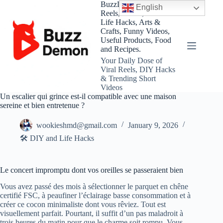
Skip
BuzzDemon – Viral
English
to
Reels, Shorts, DIY and
content
Life Hacks, Arts &
Crafts, Funny Videos,
Useful Products, Food
and Recipes.
Your Daily Dose of
Viral Reels, DIY Hacks
& Trending Short
Videos
Un escalier qui grince est-il compatible avec une maison
sereine et bien entretenue ?
wookieshmd@gmail.com
January 9, 2026
🛠️ DIY and Life Hacks
Le concert impromptu dont vos oreilles se passeraient bien
Vous avez passé des mois à sélectionner le parquet en chêne
certifié FSC, à peaufiner l’éclairage basse consommation et à
créer ce cocon minimaliste dont vous rêviez. Tout est
visuellement parfait. Pourtant, il suffit d’un pas maladroit à
trois heures du matin pour que le charme soit rompu. Vous